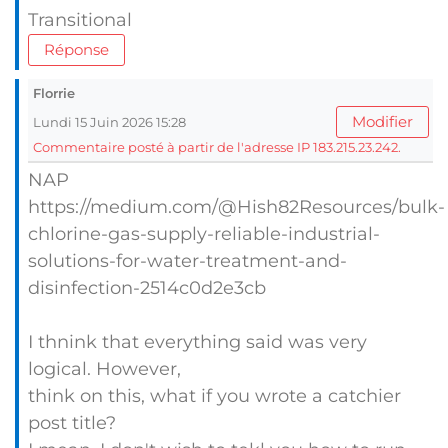
Transitional
Réponse
Florrie
Modifier
Lundi 15 Juin 2026 15:28
Commentaire posté à partir de l'adresse IP 183.215.23.242.
NAP
https://medium.com/@Hish82Resources/bulk-
chlorine-gas-supply-reliable-industrial-
solutions-for-water-treatment-and-
disinfection-2514c0d2e3cb
I thnink that everything said was very
logical. However,
think on this, what if you wrote a catchier
post title?