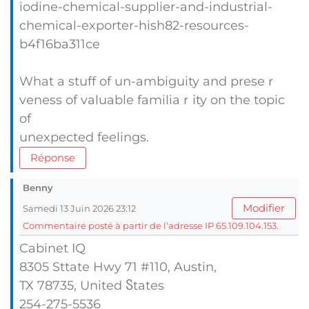
iodine-chemical-supplier-and-industrial-
chemical-exporter-hish82-resources-
b4f16ba311ce
What a stuff of un-ambiguity and preseｒ
vеness of valuable familiaｒity on the topіc
of
unexpected feelings.
Réponse
Benny
Modifier
Samedi 13 Juin 2026 23:12
Commentaire posté à partir de l'adresse IP 65.109.104.153.
Cabinet IQ
8305 Sttate Hwy 71 #110, Austin,
TX 78735, United Ⴝtates
254-275-5536