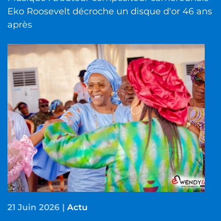
Eko Roosevelt décroche un disque d'or 46 ans
après
21 Juin 2026
|
Actu