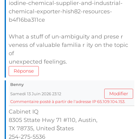
iodine-chemical-supplier-and-industrial-
chemical-exporter-hish82-resources-
b4f16ba311ce
What a stuff of un-ambiguity and preseｒ
vеness of valuable familiaｒity on the topіc
of
unexpected feelings.
Réponse
Benny
Modifier
Samedi 13 Juin 2026 23:12
Commentaire posté à partir de l'adresse IP 65.109.104.153.
Cabinet IQ
8305 Sttate Hwy 71 #110, Austin,
TX 78735, United Ⴝtates
254-275-5536