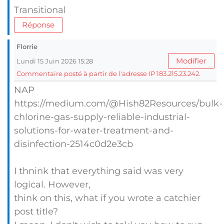
Transitional
Réponse
Florrie
Modifier
Lundi 15 Juin 2026 15:28
Commentaire posté à partir de l'adresse IP 183.215.23.242.
NAP
https://medium.com/@Hish82Resources/bulk-
chlorine-gas-supply-reliable-industrial-
solutions-for-water-treatment-and-
disinfection-2514c0d2e3cb
I thnink that everything said was very
logical. However,
think on this, what if you wrote a catchier
post title?