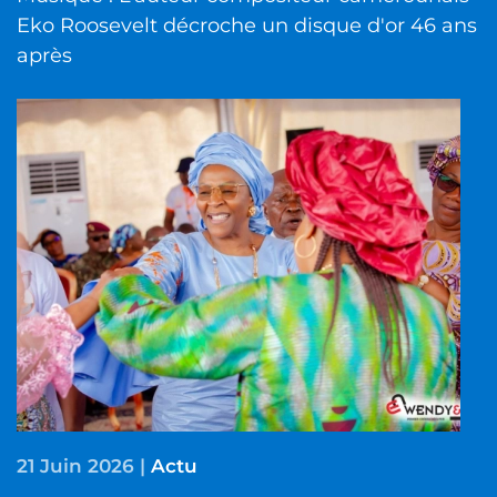
Eko Roosevelt décroche un disque d'or 46 ans
après
21 Juin 2026
|
Actu