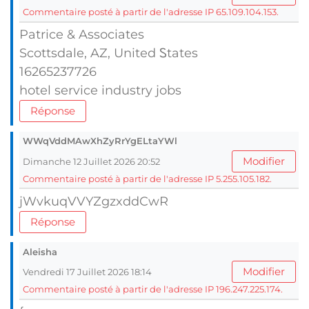
Commentaire posté à partir de l'adresse IP 65.109.104.153.
Patrice & Associates
Scottsdale, AZ, United Ꮪtates
16265237726
hotel service industry jobs
Réponse
WWqVddMAwXhZyRrYgELtaYWl
Modifier
Dimanche 12 Juillet 2026 20:52
Commentaire posté à partir de l'adresse IP 5.255.105.182.
jWvkuqVVYZgzxddCwR
Réponse
Aleisha
Modifier
Vendredi 17 Juillet 2026 18:14
Commentaire posté à partir de l'adresse IP 196.247.225.174.