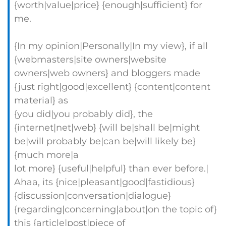
{worth|value|price} {enough|sufficient} for
me.
{In my opinion|Personally|In my view}, if all
{webmasters|site owners|website
owners|web owners} and bloggers made
{just right|good|excellent} {content|content
material} as
{you did|you probably did}, the
{internet|net|web} {will be|shall be|might
be|will probably be|can be|will likely be}
{much more|a
lot more} {useful|helpful} than ever before.|
Ahaa, its {nice|pleasant|good|fastidious}
{discussion|conversation|dialogue}
{regarding|concerning|about|on the topic of}
this {article|post|piece of