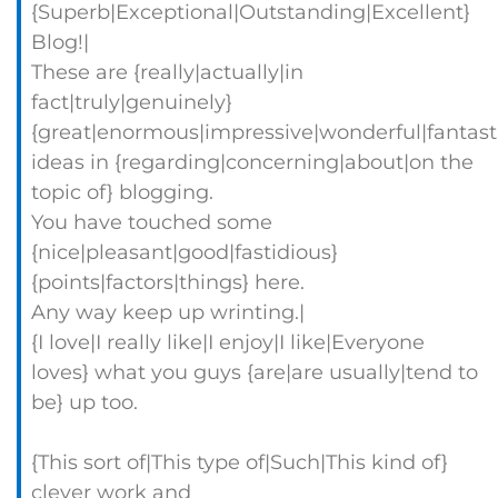
{Superb|Exceptional|Outstanding|Excellent}
Blog!|
These are {really|actually|in
fact|truly|genuinely}
{great|enormous|impressive|wonderful|fantast
ideas in {regarding|concerning|about|on the
topic of} blogging.
You have touched some
{nice|pleasant|good|fastidious}
{points|factors|things} here.
Any way keep up wrinting.|
{I love|I really like|I enjoy|I like|Everyone
loves} what you guys {are|are usually|tend to
be} up too.
{This sort of|This type of|Such|This kind of}
clever work and