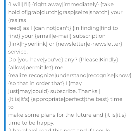
{I will|I'll} {right away|immediately} {take
hold of|grab|clutch|grasp|seize|snatch} your
{rss|rss
feed} as I {can not|can't} {in finding|find|to
find} your {email|e-mail} subscription
{link|hyperlink} or {newsletter|e-newsletter}
service.
Do {you have|you've} any? {Please|Kindly}
{allow|permit|let} me
{realize|recognize|understand|recognise|know
{so that|in order that} I {may
just|may|could} subscribe. Thanks.|
{It is|It's} {appropriate|perfect|the best} time
to
make some plans for the future and {it is|it's}
time to be happy.
{I have|I've} read this post and if I could