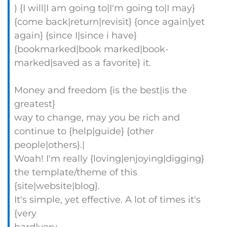
) {I will|I am going to|I'm going to|I may}
{come back|return|revisit} {once again|yet
again} {since I|since i have}
{bookmarked|book marked|book-
marked|saved as a favorite} it.
Money and freedom {is the best|is the
greatest}
way to change, may you be rich and
continue to {help|guide} {other
people|others}.|
Woah! I'm really {loving|enjoying|digging}
the template/theme of this
{site|website|blog}.
It's simple, yet effective. A lot of times it's
{very