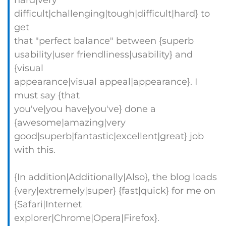
hard|very
difficult|challenging|tough|difficult|hard} to
get
that "perfect balance" between {superb
usability|user friendliness|usability} and
{visual
appearance|visual appeal|appearance}. I
must say {that
you've|you have|you've} done a
{awesome|amazing|very
good|superb|fantastic|excellent|great} job
with this.
{In addition|Additionally|Also}, the blog loads
{very|extremely|super} {fast|quick} for me on
{Safari|Internet
explorer|Chrome|Opera|Firefox}.