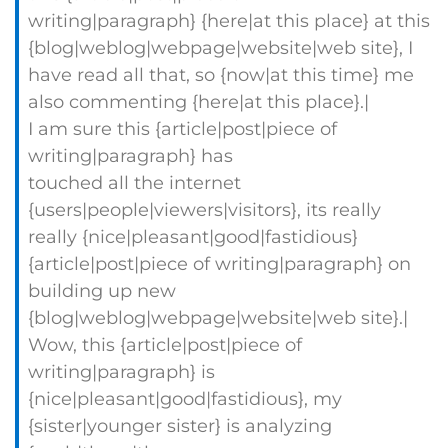
writing|paragraph} {here|at this place} at this
{blog|weblog|webpage|website|web site}, I
have read all that, so {now|at this time} me
also commenting {here|at this place}.|
I am sure this {article|post|piece of
writing|paragraph} has
touched all the internet
{users|people|viewers|visitors}, its really
really {nice|pleasant|good|fastidious}
{article|post|piece of writing|paragraph} on
building up new
{blog|weblog|webpage|website|web site}.|
Wow, this {article|post|piece of
writing|paragraph} is
{nice|pleasant|good|fastidious}, my
{sister|younger sister} is analyzing