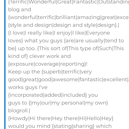
{Terrific|Wonderful|Great|Fantastic|Outstandin
blog and
{wonderful|terrific|brilliant|amazing|great|exc
{style and design|design and style|design}.|
{I love|I really like|I enjoy|I like|Everyone
loves} what you guys {are|are usually|tend to
be} up too. {This sort of|This type of|Such|This
kind of} clever work and
{exposure|coverage|reporting}!
Keep up the {superb|terrific|very
good|great|good|awesome|fantastic|excellent
works guys I've
{incorporated|added|included} you
guys to {|my|our|my personal|my own}
blogroll.|
{Howdy|Hi there|Hey there|Hi|Hello|Hey}
would you mind {stating|sharing} which