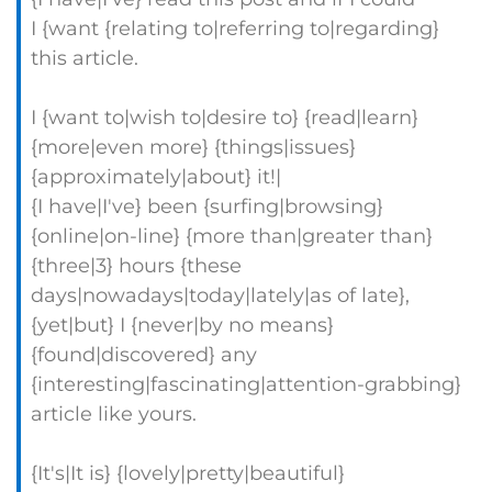
I {want {relating to|referring to|regarding}
this article.
I {want to|wish to|desire to} {read|learn}
{more|even more} {things|issues}
{approximately|about} it!|
{I have|I've} been {surfing|browsing}
{online|on-line} {more than|greater than}
{three|3} hours {these
days|nowadays|today|lately|as of late},
{yet|but} I {never|by no means}
{found|discovered} any
{interesting|fascinating|attention-grabbing}
article like yours.
{It's|It is} {lovely|pretty|beautiful}