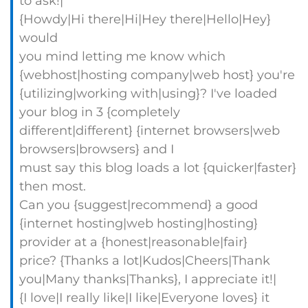
to ask!|
{Howdy|Hi there|Hi|Hey there|Hello|Hey}
would
you mind letting me know which
{webhost|hosting company|web host} you're
{utilizing|working with|using}? I've loaded
your blog in 3 {completely
different|different} {internet browsers|web
browsers|browsers} and I
must say this blog loads a lot {quicker|faster}
then most.
Can you {suggest|recommend} a good
{internet hosting|web hosting|hosting}
provider at a {honest|reasonable|fair}
price? {Thanks a lot|Kudos|Cheers|Thank
you|Many thanks|Thanks}, I appreciate it!|
{I love|I really like|I like|Everyone loves} it