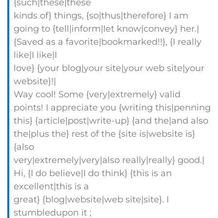
{such|these|these
kinds of} things, {so|thus|therefore} I am
going to {tell|inform|let know|convey} her.|
{Saved as a favorite|bookmarked!!}, {I really
like|I like|I
love} {your blog|your site|your web site|your
website}!|
Way cool! Some {very|extremely} valid
points! I appreciate you {writing this|penning
this} {article|post|write-up} {and the|and also
the|plus the} rest of the {site is|website is}
{also
very|extremely|very|also really|really} good.|
Hi, {I do believe|I do think} {this is an
excellent|this is a
great} {blog|website|web site|site}. I
stumbledupon it ;