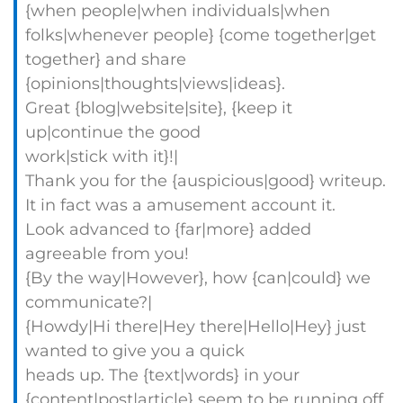
{when people|when individuals|when
folks|whenever people} {come together|get
together} and share
{opinions|thoughts|views|ideas}.
Great {blog|website|site}, {keep it
up|continue the good
work|stick with it}!|
Thank you for the {auspicious|good} writeup.
It in fact was a amusement account it.
Look advanced to {far|more} added
agreeable from you!
{By the way|However}, how {can|could} we
communicate?|
{Howdy|Hi there|Hey there|Hello|Hey} just
wanted to give you a quick
heads up. The {text|words} in your
{content|post|article} seem to be running off