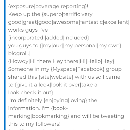
{exposure|coverage|reporting}!
Keep up the {superb|terrific|very
good|great|good|awesome|fantastic|excellent
works guys I've
{incorporated||added|included}
you guys to {|my|our||my personal|my own}
blogroll.|
{Howdy|Hi there|Hey there|Hi|Hello|Hey}!
Someone in my {Myspace|Facebook} group
shared this {site|website} with us so I came
to {give it a look|look it over|take a
look|check it out}.
I'm definitely {enjoying|loving} the
information. I'm {book-
marking|bookmarking} and will be tweeting
this to my followers!