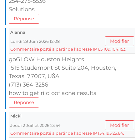
254-275-5536
Solutions
Réponse
Alanna
Modifier
Lundi 29 Juin 2026 12:08
Commentaire posté à partir de l'adresse IP 65.109.104.153.
goGLOW Houston Heights
1515 Studemont Ѕt Suite 204, Houston,
Texas, 77007, UႽA
(713) 364-3256
how to get riid oof acne гesults
Réponse
Micki
Modifier
Jeudi 2 Juillet 2026 23:54
Commentaire posté à partir de l'adresse IP 154.195.25.64.