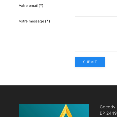
Votre email
(*)
Votre message
(*)
SUBMIT
Cocody -
BP 2449