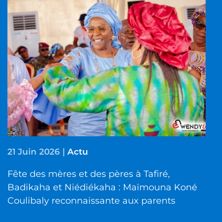
21 Juin 2026
|
Actu
Fête des mères et des pères à Tafiré,
Badikaha et Niédiékaha : Maïmouna Koné
Coulibaly reconnaissante aux parents