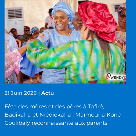
21 Juin 2026
|
Actu
Fête des mères et des pères à Tafiré,
Badikaha et Niédiékaha : Maïmouna Koné
Coulibaly reconnaissante aux parents