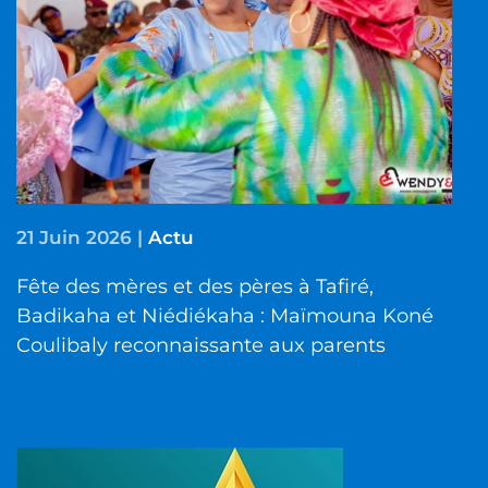
21 Juin 2026
|
Actu
Fête des mères et des pères à Tafiré,
Badikaha et Niédiékaha : Maïmouna Koné
Coulibaly reconnaissante aux parents