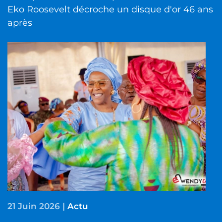
Eko Roosevelt décroche un disque d'or 46 ans
après
21 Juin 2026
|
Actu