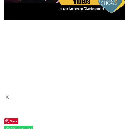
.K
Save
Whatsapp