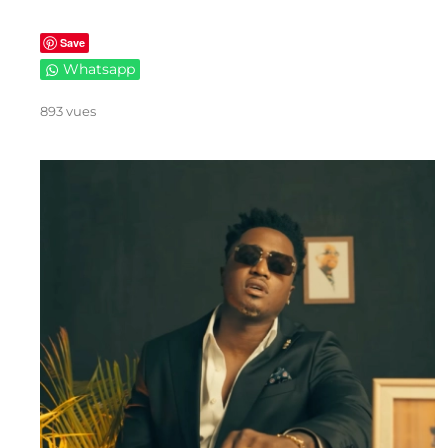
Save
Whatsapp
893 vues