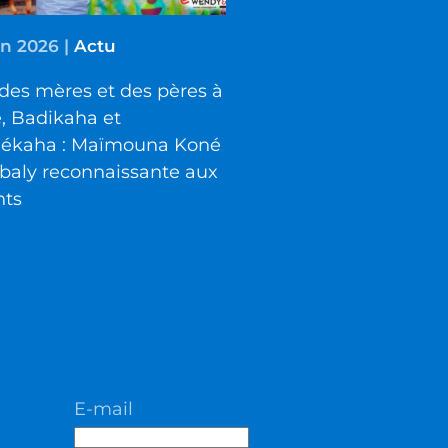
in 2026
|
Actu
des mères et des pères à
é, Badikaha et
iékaha : Maïmouna Koné
baly reconnaissante aux
nts
E-mail