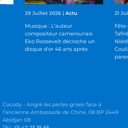
29 Juillet 2026
|
Actu
21 Ju
Musique : L’auteur
Fête 
compositeur camerounais
Tafir
Eko Roosevelt décroche un
Niéd
disque d'or 46 ans après
Couli
pare
Cocody - Angré les perles grises face à
l’ancienne Ambassade de Chine, 08 BP 2449
Abidjan 08
TEL:
01 42 23 35 65