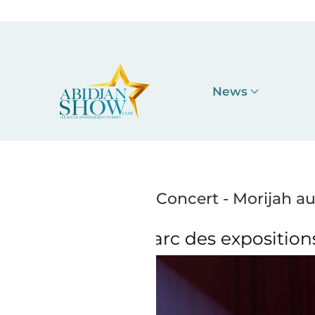
Accéder au contenu principal
News
Concert - Morijah au
rc des expositions
Concert - Mori