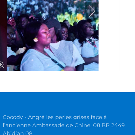
Cocody - Angré les perles grises face à
l’ancienne Ambassade de Chine, 08 BP 2449
Abidjan 08