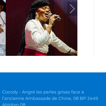
Cocody - Angré les perles grises face à
l’ancienne Ambassade de Chine, 08 BP 2449
Abidjan 08