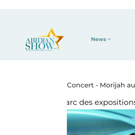
Accéder au contenu principal
News
Concert - Morijah au
c des expositions
Concert - Morija