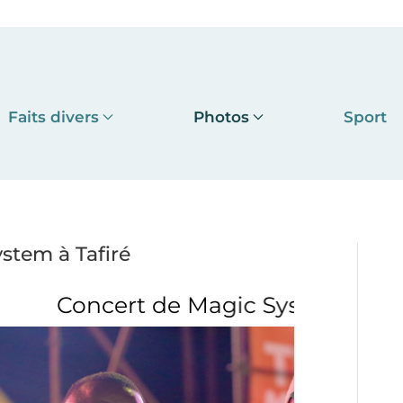
Faits divers
Photos
Sport
tem à Tafiré
agic System à Tafiré