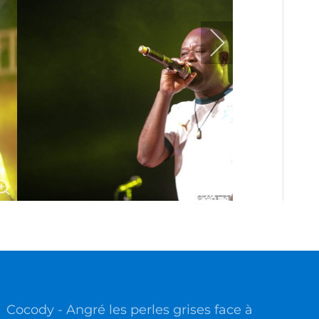
Cocody - Angré les perles grises face à