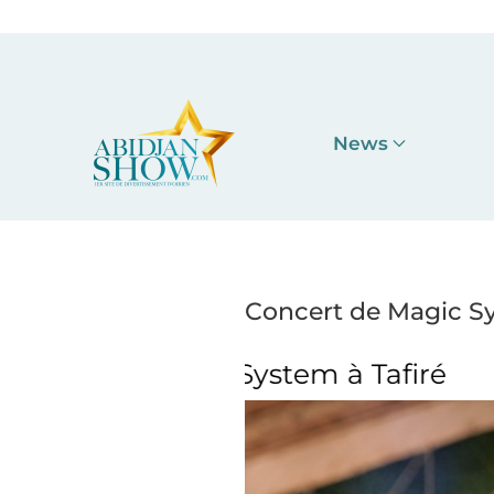
Accéder au contenu principal
News
Concert de Magic Sys
em à Tafiré
Concert de M