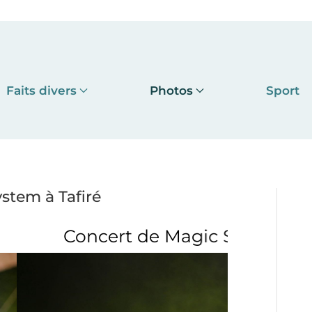
Faits divers
Photos
Sport
tem à Tafiré
agic System à Tafiré