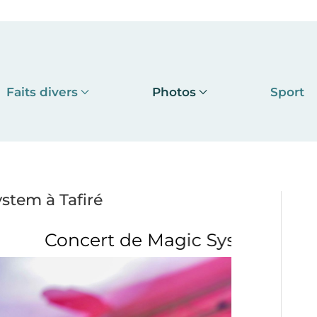
Faits divers
Photos
Sport
tem à Tafiré
agic System à Tafiré