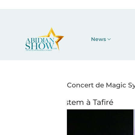
Accéder au contenu principal
News
Concert de Magic Sys
em à Tafiré
Concert de M