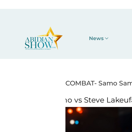
Accéder au contenu principal
News
COMBAT- Samo Samo
Steve Lakeufack
COMBAT- Samo S