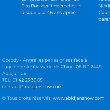
Eko Roosevelt décroche un
Niéd
disque d'or 46 ans après
Couli
pare
Cocody - Angré les perles grises face à
l’ancienne Ambassade de Chine, 08 BP 2449
Abidjan 08
TEL:
01 42 23 35 65
contact@abidjanshow.com
© Tous droits réservés.
www.abidjanshow.com