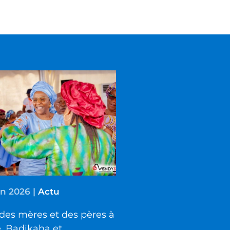
in 2026
|
Actu
des mères et des pères à
é, Badikaha et