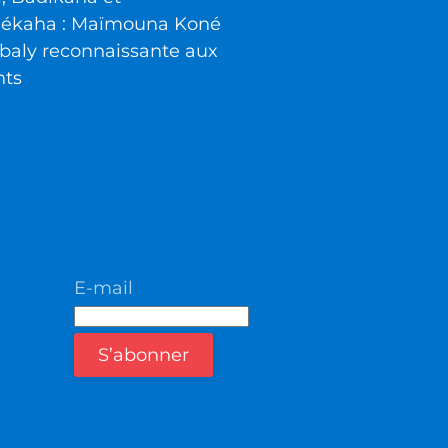
iékaha : Maïmouna Koné
baly reconnaissante aux
nts
E-mail
S’abonner