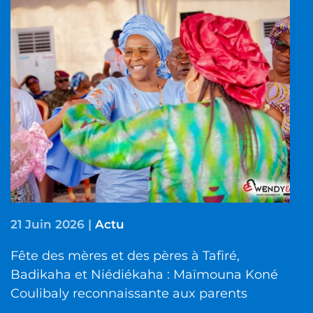
21 Juin 2026
|
Actu
Fête des mères et des pères à Tafiré,
Badikaha et Niédiékaha : Maïmouna Koné
Coulibaly reconnaissante aux parents