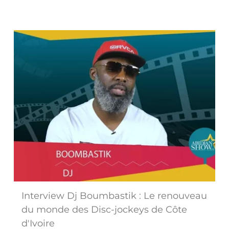
Interview Dj Boumbastik : Le renouveau
du monde des Disc-jockeys de Côte
d'Ivoire