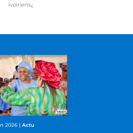
ivoiriens¿
in 2026
|
Actu