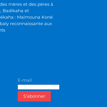
des mères et des pères à
é, Badikaha et
iékaha : Maïmouna Koné
baly reconnaissante aux
nts
E-mail
S’abonner