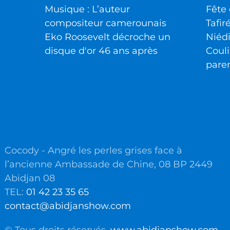
Musique : L’auteur
Fête 
compositeur camerounais
Tafir
Eko Roosevelt décroche un
Niéd
disque d'or 46 ans après
Couli
pare
Cocody - Angré les perles grises face à
l’ancienne Ambassade de Chine, 08 BP 2449
Abidjan 08
TEL:
01 42 23 35 65
contact@abidjanshow.com
© Tous droits réservés.
www.abidjanshow.com