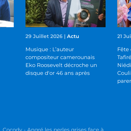
29 Juillet 2026
|
Actu
21 Ju
Musique : L’auteur
Fête 
compositeur camerounais
Tafir
Eko Roosevelt décroche un
Niéd
disque d'or 46 ans après
Couli
pare
Cocody - Angré les perles grises face à