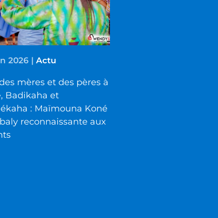
in 2026
|
Actu
des mères et des pères à
é, Badikaha et
iékaha : Maïmouna Koné
baly reconnaissante aux
nts