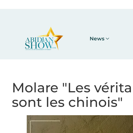
Accéder au contenu principal
News
Molare "Les vérit
sont les chinois"