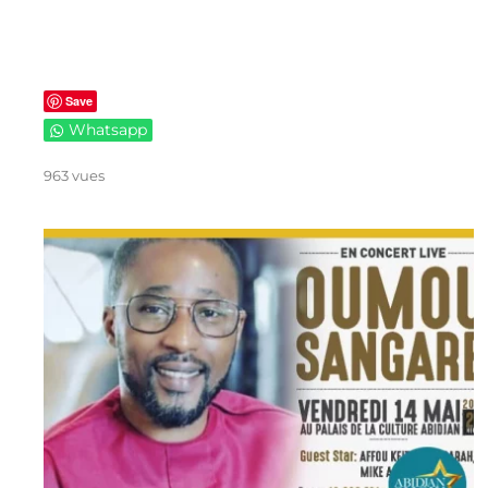
Save
Whatsapp
963 vues