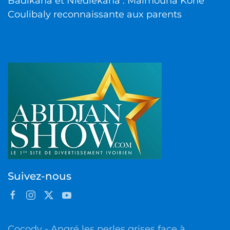
Badikaha et Niédiékaha : Maïmouna Koné
Coulibaly reconnaissante aux parents
Suivez-nous
Cocody - Angré les perles grises face à