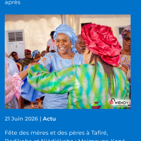
après
21 Juin 2026
|
Actu
Fête des mères et des pères à Tafiré,