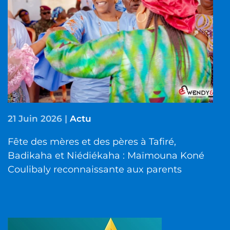
21 Juin 2026
|
Actu
Fête des mères et des pères à Tafiré,
Badikaha et Niédiékaha : Maïmouna Koné
Coulibaly reconnaissante aux parents