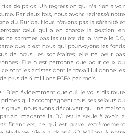
ixe de poids. Un regression qui n'a rien à voir
ource. Par deux fois, nous avons redressé notre
igne du Burida. Nous n'avons pas la sérénité et
nterroger celui qui a en charge la gestion, en
ous ne sommes pas les sujets de la Mme le DG,
arce que c est nous qui pourvoyons les fonds
us de nous, les sociétaires, elle ne peut pas
ronnes. Elle n est patronne que pour ceux qu
ce sont les artistes dont le travail lui donne les
e de plus de 4 millions FCFA par mois.
 :
Bien évidemment que oui, je vous dis toute
s et primes qui accompagnent tous ses séjours qu
 Plus grave, nous avons découvert qu une maison
 par an, madame la DG est la seule à avoir la
ts financiers, ce qui est grave, extrêmement
e Madame Viera a donné 40 Millions à notre