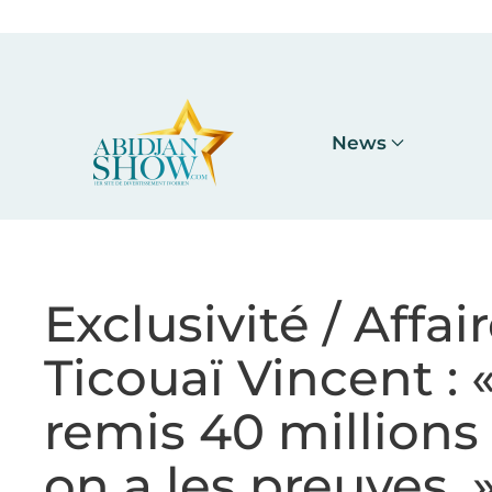
Accéder au contenu principal
News
Exclusivité / Affa
Ticouaï Vincent :
remis 40 millions
on a les preuves. 