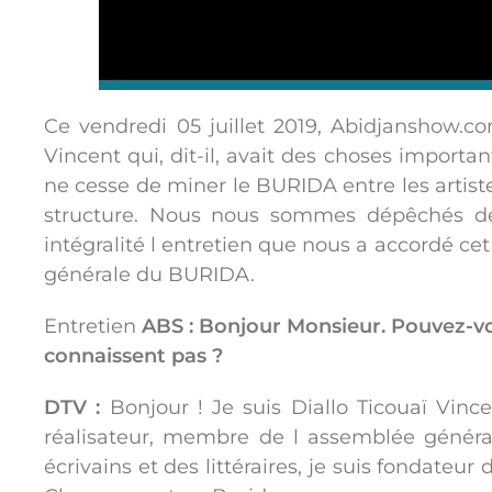
Ce vendredi 05 juillet 2019, Abidjanshow.c
Vincent qui, dit-il, avait des choses import
ne cesse de miner le BURIDA entre les artist
structure. Nous nous sommes dépêchés de 
intégralité l entretien que nous a accordé c
générale du BURIDA.
Entretien
ABS :
Bonjour Monsieur. Pouvez-vo
connaissent pas ?
DTV :
Bonjour ! Je suis Diallo Ticouaï Vin
réalisateur, membre de l assemblée génér
écrivains et des littéraires, je suis fondateur