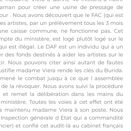
daman pour créer une usine de pressage de
 jour . Nous avons découvert que le FAC (qui est
les artistes, par un prélèvement tous les 3 mois
r une caisse commune, ne fonctionne pas. Cet
mpte du ministère, est logé plutôt logé sur le
i est illégal. Le DAF est un individu qui a un
des fonds destinés à aider les artistes sur le
ir. Nous pouvons citer ainsi autant de fautes
ustifie madame Viera rende les clés du Burida.
 a mené le combat jusqu à ce que l assemblée
, de la révoquer. Nous avons suivi la procédure
e et remet la délibération dans les mains du
inistère. Toutes les voies à cet effet ont été
et a maintenu madame Viera à son poste. Nous
l Inspection générale d Etat qui a commandité
ncier) et confié cet audit-là au cabinet français