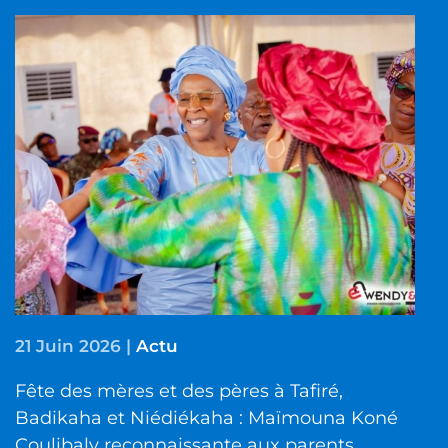
21 Juin 2026
|
Actu
Fête des mères et des pères à Tafiré,
Badikaha et Niédiékaha : Maïmouna Koné
Coulibaly reconnaissante aux parents