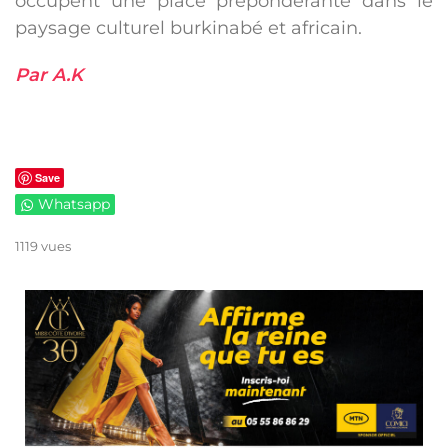
occupent une place prépondérante dans le
paysage culturel burkinabé et africain.
Par A.K
Save
Whatsapp
1119 vues