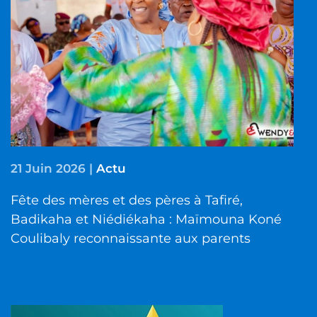
21 Juin 2026
|
Actu
Fête des mères et des pères à Tafiré,
Badikaha et Niédiékaha : Maïmouna Koné
Coulibaly reconnaissante aux parents