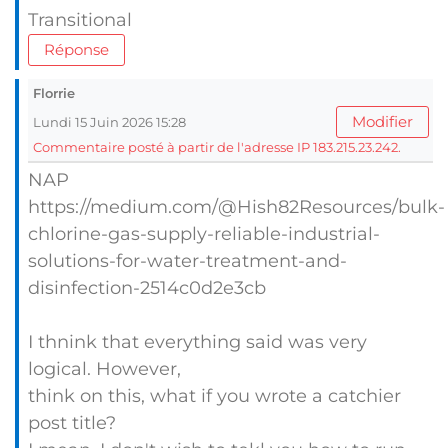
Transitional
Réponse
Florrie
Modifier
Lundi 15 Juin 2026 15:28
Commentaire posté à partir de l'adresse IP 183.215.23.242.
NAP
https://medium.com/@Hish82Resources/bulk-
chlorine-gas-supply-reliable-industrial-
solutions-for-water-treatment-and-
disinfection-2514c0d2e3cb
I thnink that everything said was very
logical. However,
think on this, what if you wrote a catchier
post title?