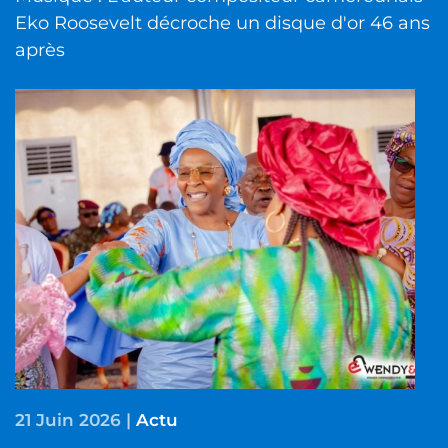
Eko Roosevelt décroche un disque d'or 46 ans
après
21 Juin 2026
|
Actu