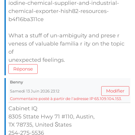
iodine-chemical-supplier-and-industrial-
chemical-exporter-hish82-resources-
b4f16ba311ce
What a stuff of un-ambiguity and preseｒ
vеness of valuable familiaｒity on the topіc
of
unexpected feelings.
Réponse
Benny
Modifier
Samedi 13 Juin 2026 23:12
Commentaire posté à partir de l'adresse IP 65.109.104.153.
Cabinet IQ
8305 Sttate Hwy 71 #110, Austin,
TX 78735, United Ⴝtates
254-275-5536