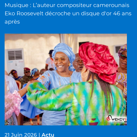
Musique : L’auteur compositeur camerounais
Eko Roosevelt décroche un disque d'or 46 ans
après
21 Juin 2026
|
Actu