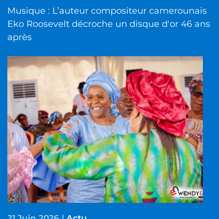
Musique : L’auteur compositeur camerounais
Eko Roosevelt décroche un disque d'or 46 ans
après
21 Juin 2026
|
Actu