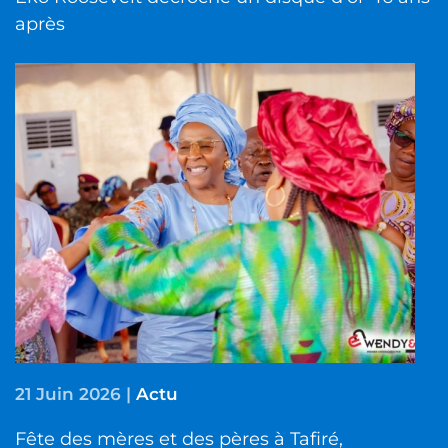
après
21 Juin 2026
|
Actu
Fête des mères et des pères à Tafiré,