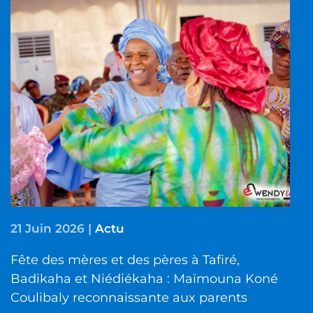
21 Juin 2026
|
Actu
Fête des mères et des pères à Tafiré,
Badikaha et Niédiékaha : Maïmouna Koné
Coulibaly reconnaissante aux parents