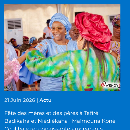
21 Juin 2026
|
Actu
Fête des mères et des pères à Tafiré,
Badikaha et Niédiékaha : Maïmouna Koné
Coulibaly reconnaissante aux parents