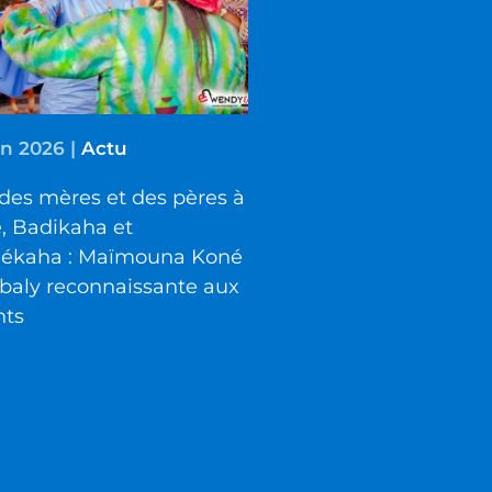
in 2026
|
Actu
des mères et des pères à
é, Badikaha et
iékaha : Maïmouna Koné
baly reconnaissante aux
nts