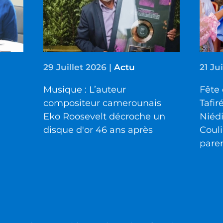
29 Juillet 2026
|
Actu
21 Ju
Musique : L’auteur
Fête 
compositeur camerounais
Tafir
Eko Roosevelt décroche un
Niéd
disque d'or 46 ans après
Couli
pare