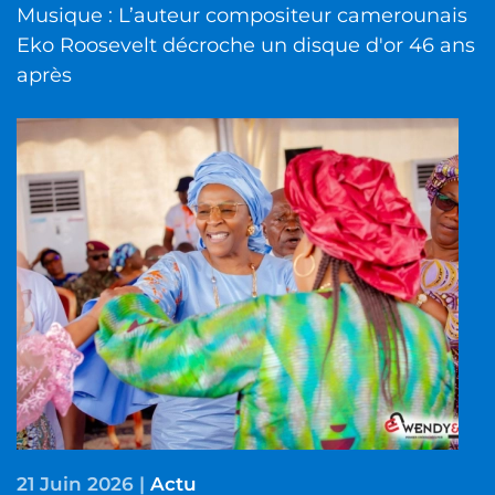
Musique : L’auteur compositeur camerounais
Eko Roosevelt décroche un disque d'or 46 ans
après
21 Juin 2026
|
Actu