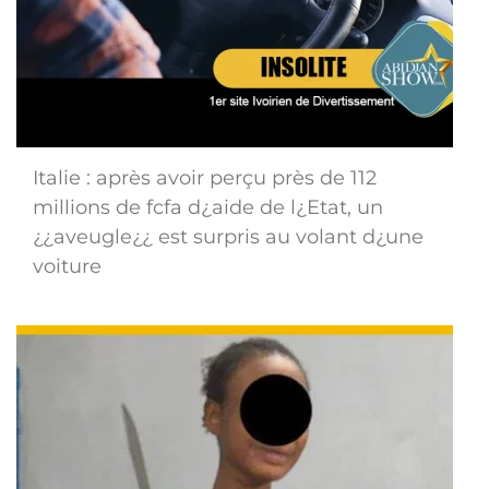
Italie : après avoir perçu près de 112
millions de fcfa d¿aide de l¿Etat, un
¿¿aveugle¿¿ est surpris au volant d¿une
voiture