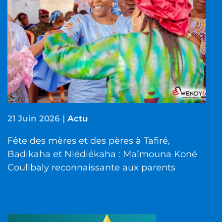
21 Juin 2026
|
Actu
Fête des mères et des pères à Tafiré,
Badikaha et Niédiékaha : Maïmouna Koné
Coulibaly reconnaissante aux parents