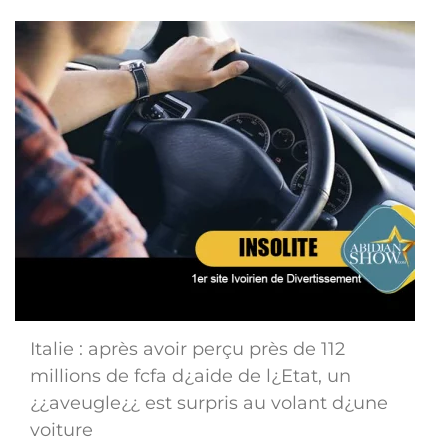
Italie : après avoir perçu près de 112
millions de fcfa d¿aide de l¿Etat, un
¿¿aveugle¿¿ est surpris au volant d¿une
voiture