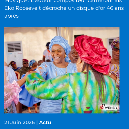
Musique : L’auteur compositeur camerounais
Eko Roosevelt décroche un disque d'or 46 ans
après
21 Juin 2026
|
Actu