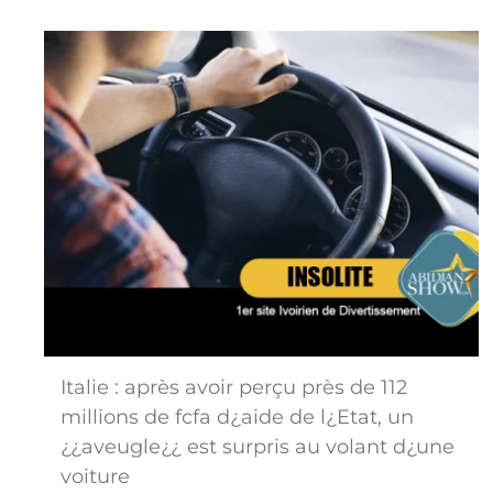
Italie : après avoir perçu près de 112
millions de fcfa d¿aide de l¿Etat, un
¿¿aveugle¿¿ est surpris au volant d¿une
voiture