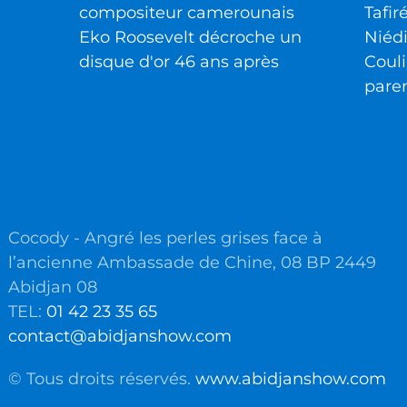
compositeur camerounais
Tafir
Eko Roosevelt décroche un
Niéd
disque d'or 46 ans après
Couli
pare
Cocody - Angré les perles grises face à
l’ancienne Ambassade de Chine, 08 BP 2449
Abidjan 08
TEL:
01 42 23 35 65
contact@abidjanshow.com
© Tous droits réservés.
www.abidjanshow.com