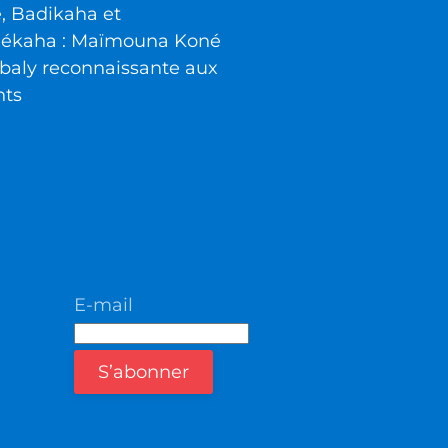
é, Badikaha et
iékaha : Maïmouna Koné
baly reconnaissante aux
nts
E-mail
S’abonner