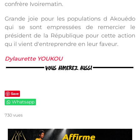
confrère Ivoirematin.
Grande joie pour les populations d Akouédo
qui se sont empressées de remercier le
président de la République pour cette action
qu il vient d'entreprendre en leur faveur.
Dylaurette YOUKOU
Save
Whatsapp
730 vues