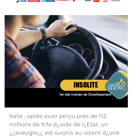
Italie : après avoir perçu près de 112
millions de fcfa d¿aide de l¿Etat, un
¿¿aveugle¿¿ est surpris au volant d¿une