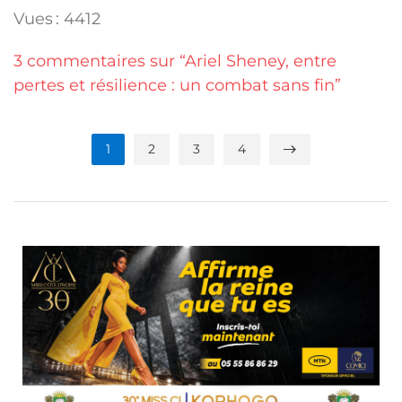
Vues : 4412
3 commentaires sur “Ariel Sheney, entre
pertes et résilience : un combat sans fin”
1
2
3
4