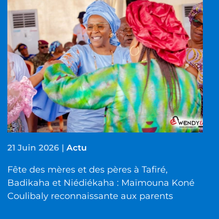
21 Juin 2026
|
Actu
Fête des mères et des pères à Tafiré,
Badikaha et Niédiékaha : Maïmouna Koné
Coulibaly reconnaissante aux parents