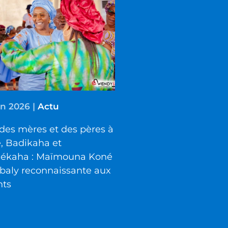
in 2026
|
Actu
des mères et des pères à
é, Badikaha et
iékaha : Maïmouna Koné
baly reconnaissante aux
nts