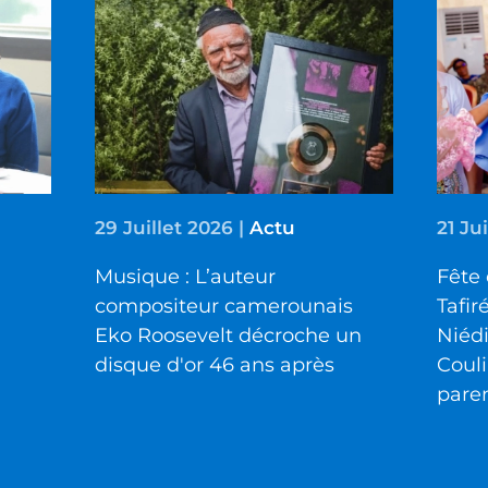
29 Juillet 2026
|
Actu
21 Ju
Musique : L’auteur
Fête 
compositeur camerounais
Tafir
Eko Roosevelt décroche un
Niéd
disque d'or 46 ans après
Couli
pare