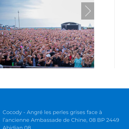
Cocody - Angré les perles grises face à
l’ancienne Ambassade de Chine, 08 BP 2449
Abidjan 08