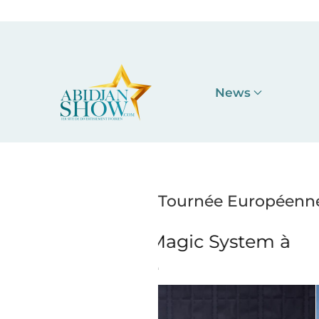
Accéder au contenu principal
News
Tournée Européenne
Magic System à
Tournée Europ
e