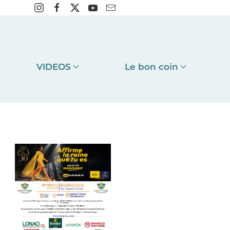
VIDEOS
Le bon coin