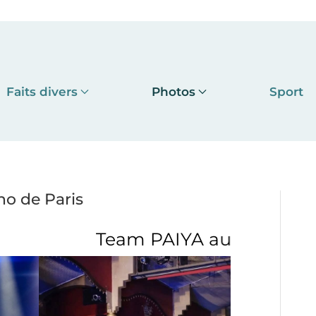
Faits divers
Photos
Sport
o de Paris
 au Casino de Paris