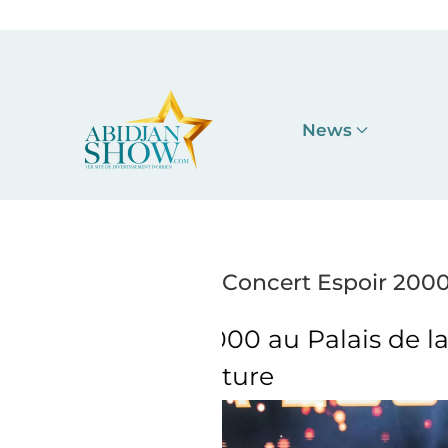
Accéder au contenu principal
News
Concert Espoir 2000 
u Palais de la
Concert Espo
e