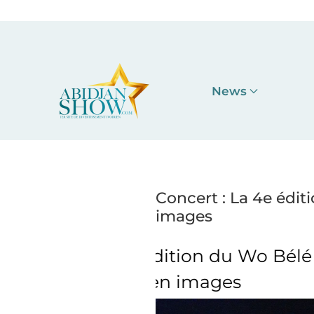
Accéder au contenu principal
News
Concert : La 4e édit
images
ion du Wo Bélé
Concert : La
 images
Fes