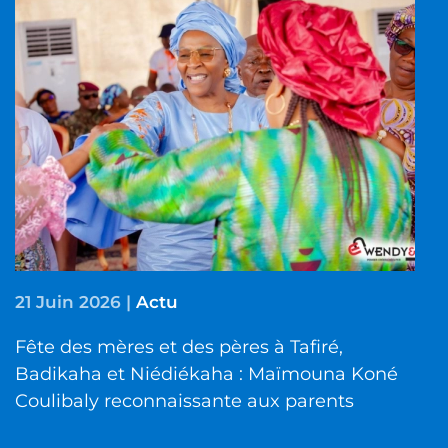
21 Juin 2026
|
Actu
Fête des mères et des pères à Tafiré,
Badikaha et Niédiékaha : Maïmouna Koné
Coulibaly reconnaissante aux parents