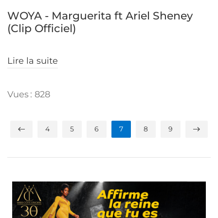
WOYA - Marguerita ft Ariel Sheney
(Clip Officiel)
Lire la suite
Vues : 828
4
5
6
7
8
9