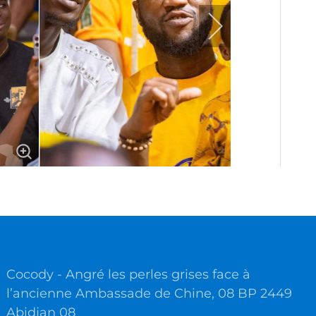
Cocody - Angré les perles grises face à
l’ancienne Ambassade de Chine, 08 BP 2449
Abidjan 08