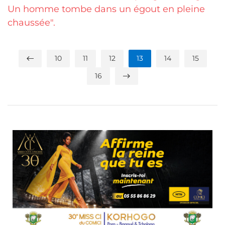
Un homme tombe dans un égout en pleine
chaussée".
10
11
12
13
14
15
16