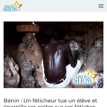
Accéder au contenu principal
Bénin : Un féticheur tue un élève et
éparpille ses restes sur ses fétiches