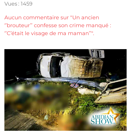
Vues : 1459
Aucun commentaire sur "Un ancien
‘’brouteur’’ confesse son crime manqué :
‘’C’était le visage de ma maman’’".