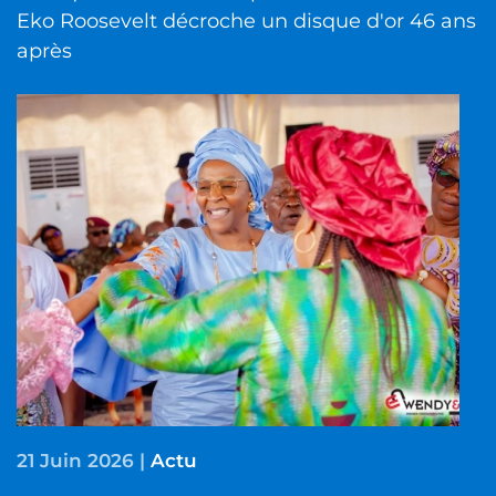
Eko Roosevelt décroche un disque d'or 46 ans
après
21 Juin 2026
|
Actu