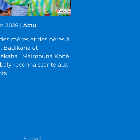
in 2026
|
Actu
des mères et des pères à
é, Badikaha et
iékaha : Maïmouna Koné
baly reconnaissante aux
nts
E-mail