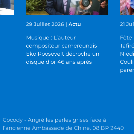
29 Juillet 2026
|
Actu
21 Ju
Musique : L’auteur
Fête 
compositeur camerounais
Tafir
Eko Roosevelt décroche un
Niéd
disque d'or 46 ans après
Couli
pare
Cocody - Angré les perles grises face à
l’ancienne Ambassade de Chine, 08 BP 2449